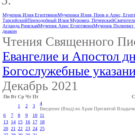
Мученик Илия Египтянин
Мученики Илия, Пров и Арис, Егип
Тарсийский
Преподобный Илия Муромец, Печерский
Святител
Аглаида Римская
Мученик Арис Египтянин
Мученик Полиевкт 
диакон
Чтения Священного Пи
Евангелие и Апостол д
Богослужебные указан
Декабрь 2021
Пн
Вт
Ср
Чт
Пт
С
4
1
2
3
Введение (Вход) во Храм Пресвятой Влады
6
7
8
9
10
11
13
14
15
16
17
18
20
21
22
23
24
25