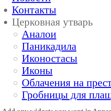
Контакты
Церковная утварь
Аналои
Паникадила
Иконостасы
Иконы
Облачения на прес
Гробницы для пла
Add any widgets you want in Appe