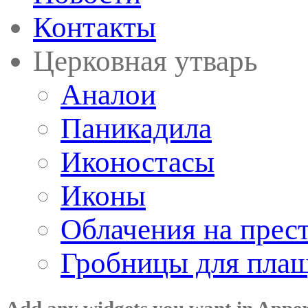
Контакты
Церковная утварь
Аналои
Паникадила
Иконостасы
Иконы
Облачения на прес
Гробницы для пла
Add any widgets you want in Appe