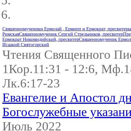
Священномученики Ермолай , Ермипп и Ермократ, пресвитер
Римская
Священномученик Сергий Стрельников, пресвитер
Пре
Ермократ Никомидийский, пресвитер
Священномученик Ермол
Исаакий Святогорский
Чтения Священного Пи
1Кор.11:31 - 12:6, Мф.18
Лк.6:17-23
Евангелие и Апостол д
Богослужебные указан
Июль 2022