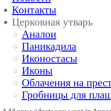
Контакты
Церковная утварь
Аналои
Паникадила
Иконостасы
Иконы
Облачения на прес
Гробницы для пла
Add any widgets you want in Appe