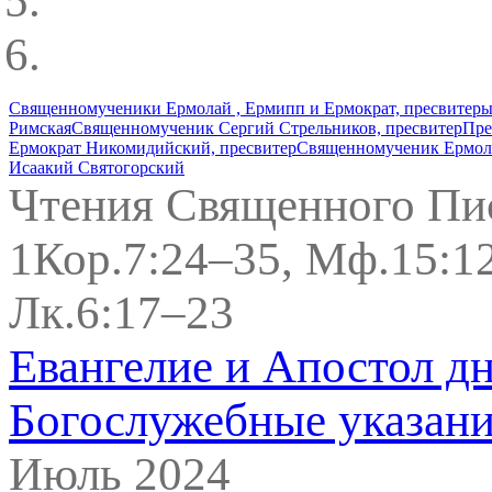
Священномученики Ермолай , Ермипп и Ермократ, пресвитер
Римская
Священномученик Сергий Стрельников, пресвитер
Пре
Ермократ Никомидийский, пресвитер
Священномученик Ермол
Исаакий Святогорский
Чтения Священного Пи
1Кор.7:24–35, Мф.15:12
Лк.6:17–23
Евангелие и Апостол д
Богослужебные указан
Июль 2024