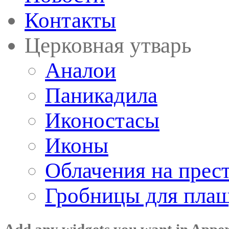
Контакты
Церковная утварь
Аналои
Паникадила
Иконостасы
Иконы
Облачения на прес
Гробницы для пла
Add any widgets you want in Appe