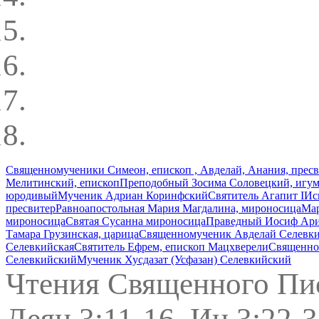
Священномученики Симеон, епископ , Авделай, Анания, пресви
Мелитинский, епископ
Преподобный Зосима Соловецкий, игу
юродивый
Мученик Адриан Коринфский
Святитель Агапит I
Ис
пресвитер
Равноапостольная Мария Магдалина, мироносица
Мар
мироносица
Святая Сусанна мироносица
Праведный Иосиф Ари
Тамара Грузинская, царица
Священномученик Авделай Селевки
Селевкийская
Святитель Ефрем, епископ Мацхверели
Священном
Селевкийский
Мученик Хусдазат (Усфазан) Селевкийский
Чтения Священного Пи
Деян.3:11-16, Ин.3:22-