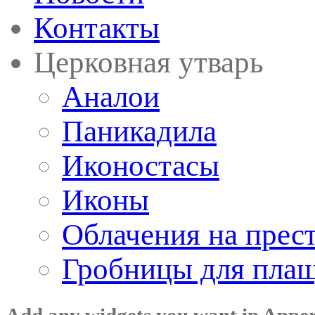
Контакты
Церковная утварь
Аналои
Паникадила
Иконостасы
Иконы
Облачения на прес
Гробницы для пла
Add any widgets you want in Appe