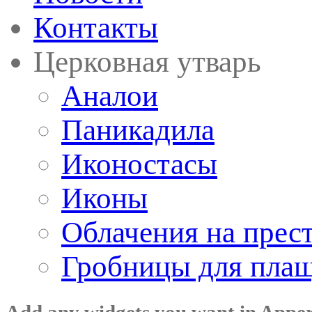
Контакты
Церковная утварь
Аналои
Паникадила
Иконостасы
Иконы
Облачения на прес
Гробницы для пла
Add any widgets you want in Appe