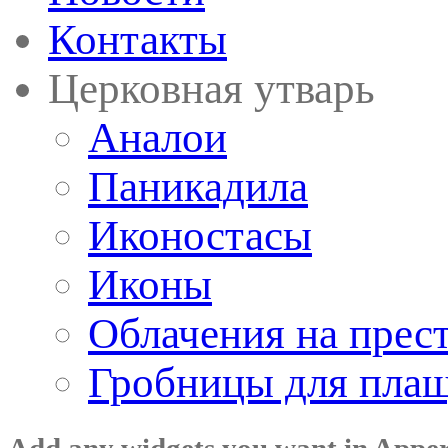
Контакты
Церковная утварь
Аналои
Паникадила
Иконостасы
Иконы
Облачения на прес
Гробницы для пла
Add any widgets you want in Appe