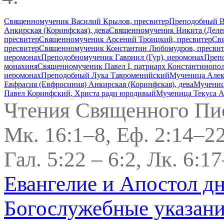
Священномученик Василий Крылов, пресвитер
Преподобный В
Анкирская (Коринфская), дева
Священномученик Никита (Делек
пресвитер
Священномученик Арсений Троицкий, пресвитер
Св
пресвитер
Священномученик Константин Любомудров, пресвит
иеромонах
Преподобномученик Гавриил (Гур), иеромонах
Препо
монахиня
Священномученик Павел I, патриарх Константинопо
иеромонах
Преподобный Лука Тавроменийский
Мученица Алекс
Евфрасия (Евфросиния) Анкирская (Коринфская), дева
Мучениц
Павел Коринфский, Христа ради юродивый
Мученица Текуса А
Чтения Священного Пи
Мк. 16:1–8, Еф. 2:14–22
Гал. 5:22 – 6:2, Лк. 6:1
Евангелие и Апостол д
Богослужебные указан