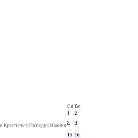
Сб
Вс
1
2
8
9
 и Крестителя Господня Иоанна
15
16