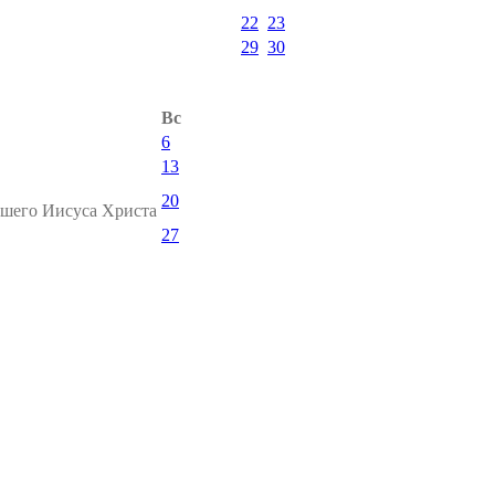
22
23
29
30
Вс
6
13
20
ашего Иисуса Христа
27