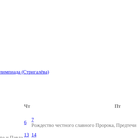
лимпиада (Стригалёва)
Чт
Пт
7
6
Рождество честного славного Пророка, Предтечи
13
14
ра и Павла