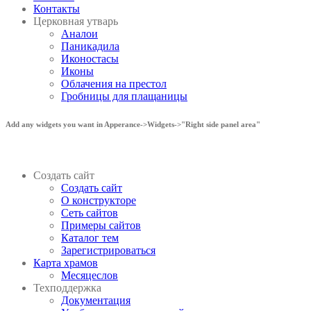
Контакты
Церковная утварь
Аналои
Паникадила
Иконостасы
Иконы
Облачения на престол
Гробницы для плащаницы
Add any widgets you want in Apperance->Widgets->"Right side panel area"
Создать сайт
Создать сайт
О конструкторе
Сеть сайтов
Примеры сайтов
Каталог тем
Зарегистрироваться
Карта храмов
Месяцеслов
Техподдержка
Документация