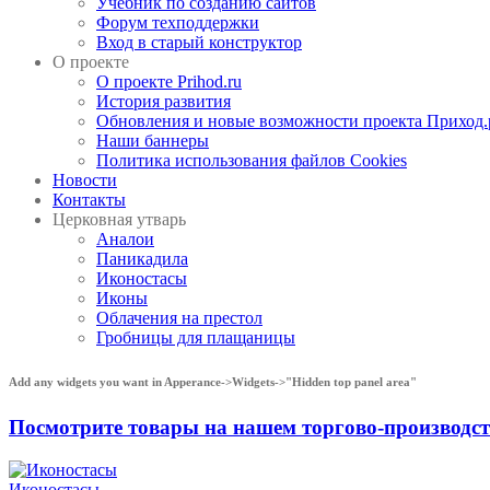
Учебник по созданию сайтов
Форум техподдержки
Вход в старый конструктор
О проекте
О проекте Prihod.ru
История развития
Обновления и новые возможности проекта Приход.
Наши баннеры
Политика использования файлов Cookies
Новости
Контакты
Церковная утварь
Аналои
Паникадила
Иконостасы
Иконы
Облачения на престол
Гробницы для плащаницы
Add any widgets you want in Apperance->Widgets->"Hidden top panel area"
Посмотрите товары на нашем торгово-производ
Иконостасы