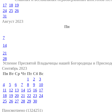
17
18
19
24
25
26
31
Август 2023
Пн
7
14
21
28
Успение Пресвятой Владычицы нашей Богородицы и Присно
Сентябрь 2023
Пн
Вт
Ср
Чт
Пт
Сб
Вс
1
2
3
4
5
6
7
8
9
10
11
12
13
14
15
16
17
18
19
20
21
22
23
24
25
26
27
28
29
30
Просмотрено (1324251)