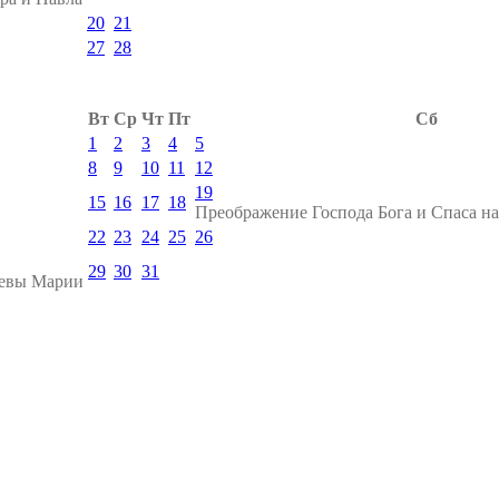
20
21
27
28
Вт
Ср
Чт
Пт
Сб
1
2
3
4
5
8
9
10
11
12
19
15
16
17
18
Преображение Господа Бога и Спаса н
22
23
24
25
26
29
30
31
девы Марии