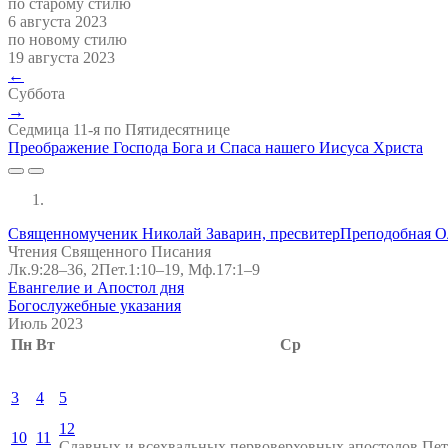
по старому стилю
6 августа 2023
по новому стилю
19 августа 2023
←
Суббота
→
Седмица 11-я по Пятидесятнице
Преображение Господа Бога и Спаса нашего Иисуса Христа
Священномученик Николай Заварин, пресвитер
Преподобная О
Чтения Священного Писания
Лк.9:28–36, 2Пет.1:10–19, Мф.17:1–9
Евангелие и Апостол дня
Богослужебные указания
Июль 2023
Пн
Вт
Ср
3
4
5
12
10
11
Славных и всехвальных первоверховных апостолов Пет