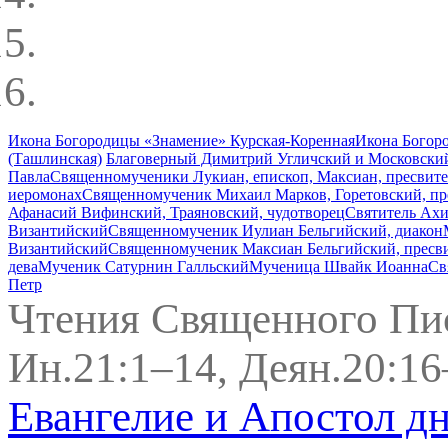
Икона Богородицы «Знамение» Курская-Коренная
Икона Богор
(Ташлинская)
Благоверный Димитрий Угличский и Московский
Павла
Священномученики Лукиан, епископ, Максиан, пресвите
иеромонах
Священномученик Михаил Марков, Горетовский, пр
Афанасий Вифинский, Траяновский, чудотворец
Святитель Ахи
Византийский
Священномученик Иулиан Бельгийский, диакон
Византийский
Священномученик Максиан Бельгийский, пресв
дева
Мученик Сатурнин Галльский
Мученица Швайк Иоанна
Св
Петр
Чтения Священного Пи
Ин.21:1–14, Деян.20:16
Евангелие и Апостол д