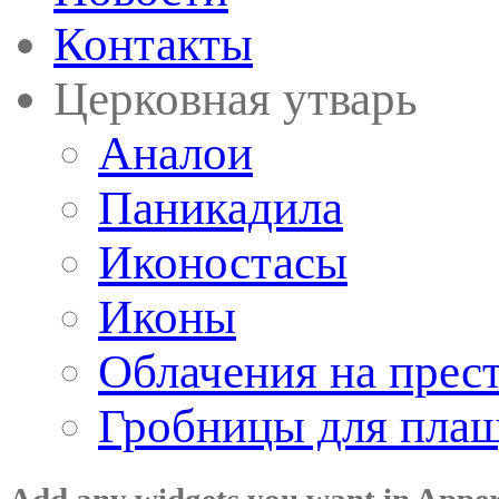
Контакты
Церковная утварь
Аналои
Паникадила
Иконостасы
Иконы
Облачения на прес
Гробницы для пла
Add any widgets you want in Appe