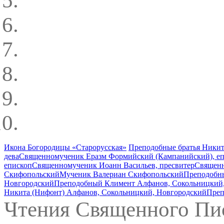
Икона Богородицы «Старорусская»
Преподобные братья Никит
дева
Священномученик Еразм Формийский (Кампанийский), е
епископ
Священномученик Иоанн Васильев, пресвитер
Священн
Скифопольский
Мученик Валериан Скифопольский
Преподобны
Новгородский
Преподобный Климент Алфанов, Сокольницкий
Никита (Нифонт) Алфанов, Сокольницкий, Новгородский
Преп
Чтения Священного Пи