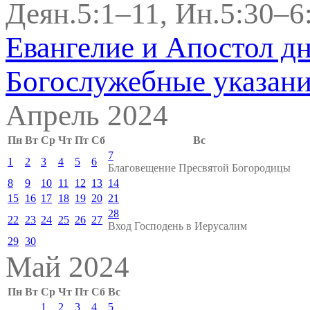
Деян.5:1–11, Ин.5:30–6
Евангелие и Апостол д
Богослужебные указан
Апрель 2024
Пн
Вт
Ср
Чт
Пт
Сб
Вс
7
1
2
3
4
5
6
Благовещение Пресвятой Богородицы
8
9
10
11
12
13
14
15
16
17
18
19
20
21
28
22
23
24
25
26
27
Вход Господень в Иерусалим
29
30
Май 2024
Пн
Вт
Ср
Чт
Пт
Сб
Вс
1
2
3
4
5