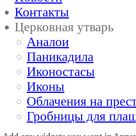
Контакты
Церковная утварь
Аналои
Паникадила
Иконостасы
Иконы
Облачения на прес
Гробницы для пла
Add any widgets you want in Appe