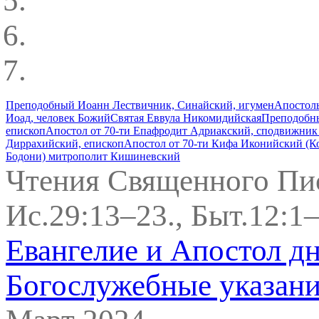
Преподобный Иоанн Лествичник, Синайский, игумен
Апостолы
Иоад, человек Божий
Святая Еввула Никомидийская
Преподобны
епископ
Апостол от 70-ти Епафродит Адриакский, сподвижник 
Диррахийский, епископ
Апостол от 70-ти Кифа Иконийский (К
Бодони) митрополит Кишиневский
Чтения Священного Пи
Ис.29:13–23., Быт.12:1–
Евангелие и Апостол д
Богослужебные указан