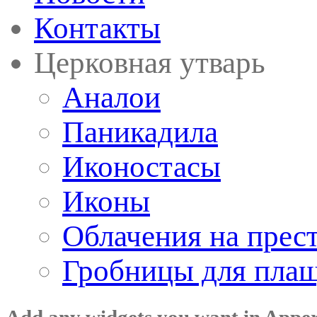
Контакты
Церковная утварь
Аналои
Паникадила
Иконостасы
Иконы
Облачения на прес
Гробницы для пла
Add any widgets you want in Appe