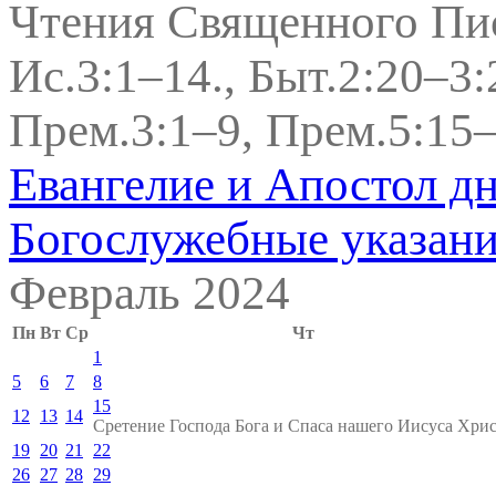
Чтения Священного Пи
Ис.3:1–14., Быт.2:20–3:
Прем.3:1–9, Прем.5:15–
Евангелие и Апостол д
Богослужебные указан
Февраль 2024
Пн
Вт
Ср
Чт
1
5
6
7
8
15
12
13
14
Сретение Господа Бога и Спаса нашего Иисуса Хрис
19
20
21
22
26
27
28
29