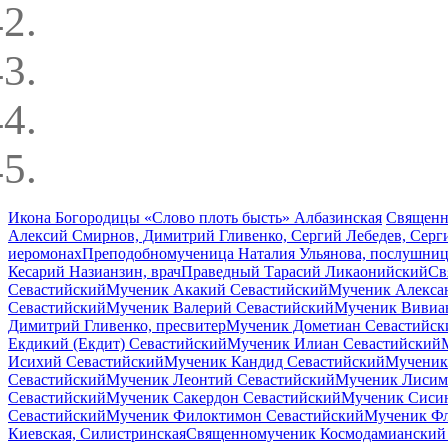
Икона Богородицы «Слово плоть бысть» Албазинская
Священн
Алексий Смирнов, Димитрий Гливенко, Сергий Лебедев, Серг
иеромонах
Преподобномученица Наталия Ульянова, послушни
Кесарий Назианзин, врач
Праведный Тарасий Ликаонийский
Св
Севастийский
Мученик Акакий Севастийский
Мученик Алекса
Севастийский
Мученик Валерий Севастийский
Мученик Вивиа
Димитрий Гливенко, пресвитер
Мученик Дометиан Севастийск
Екдикий (Екдит) Севастийский
Мученик Илиан Севастийский
Исихий Севастийский
Мученик Кандид Севастийский
Мученик
Севастийский
Мученик Леонтий Севастийский
Мученик Лисим
Севастийский
Мученик Сакердон Севастийский
Мученик Сиси
Севастийский
Мученик Филоктимон Севастийский
Мученик Фл
Киевская, Силистринская
Священномученик Космодамианский