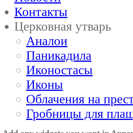
Контакты
Церковная утварь
Аналои
Паникадила
Иконостасы
Иконы
Облачения на прес
Гробницы для пла
Add any widgets you want in Appe