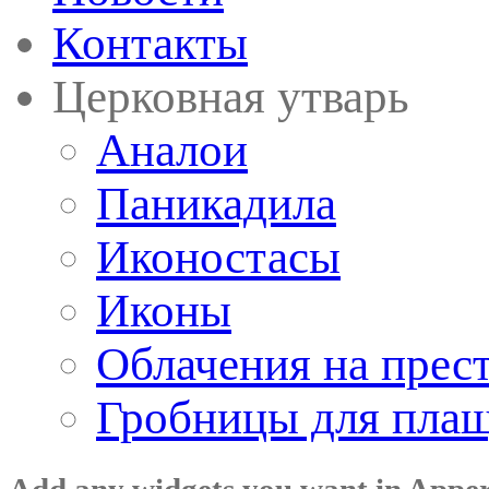
Контакты
Церковная утварь
Аналои
Паникадила
Иконостасы
Иконы
Облачения на прес
Гробницы для пла
Add any widgets you want in Appe