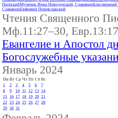
Патрский
Мученик Инна Новодунский, Славянин
Благоверный 
Славянин
Евфимий Переяславский
Чтения Священного Пи
Мф.11:27–30, Евр.13:17
Евангелие и Апостол д
Богослужебные указан
Январь 2024
Пн
Вт
Ср
Чт
Пт
Сб
Вс
1
2
3
4
5
6
7
8
9
10
11
12
13
14
15
16
17
18
19
20
21
22
23
24
25
26
27
28
29
30
31
Февраль 2024