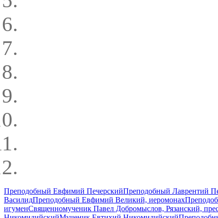
Преподобный Евфимий Печерский
Преподобный Лаврентий Пе
Василид
Преподобный Евфимий Великий, иеромонах
Преподоб
игумен
Священномученик Павел Добромыслов, Рязанский, пре
Никомидийский
Мученик Евтихий Никомидийский
Преподобн