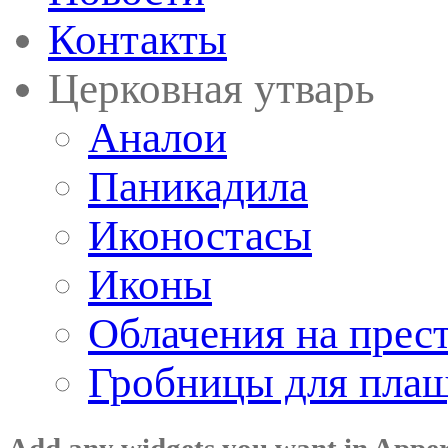
Контакты
Церковная утварь
Аналои
Паникадила
Иконостасы
Иконы
Облачения на прес
Гробницы для пла
Add any widgets you want in Appe