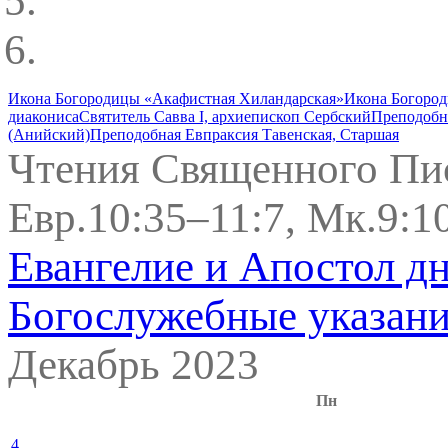
Икона Богородицы «Акафистная Хиландарская»
Икона Богоро
диакониса
Святитель Савва I, архиепископ Сербский
Преподобн
(Анийский)
Преподобная Евпраксия Тавенская, Старшая
Чтения Священного Пи
Евр.10:35–11:7, Мк.9:1
Евангелие и Апостол д
Богослужебные указан
Декабрь 2023
Пн
4