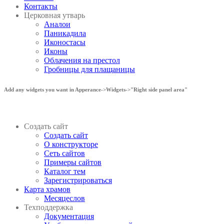
Контакты
Церковная утварь
Аналои
Паникадила
Иконостасы
Иконы
Облачения на престол
Гробницы для плащаницы
Add any widgets you want in Apperance->Widgets->"Right side panel area"
Создать сайт
Создать сайт
О конструкторе
Сеть сайтов
Примеры сайтов
Каталог тем
Зарегистрироваться
Карта храмов
Месяцеслов
Техподдержка
Документация