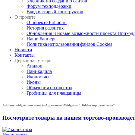
Учебник по созданию сайтов
Форум техподдержки
Вход в старый конструктор
О проекте
О проекте Prihod.ru
История развития
Обновления и новые возможности проекта Приход.
Наши баннеры
Политика использования файлов Cookies
Новости
Контакты
Церковная утварь
Аналои
Паникадила
Иконостасы
Иконы
Облачения на престол
Гробницы для плащаницы
Add any widgets you want in Apperance->Widgets->"Hidden top panel area"
Посмотрите товары на нашем торгово-производ
Иконостасы