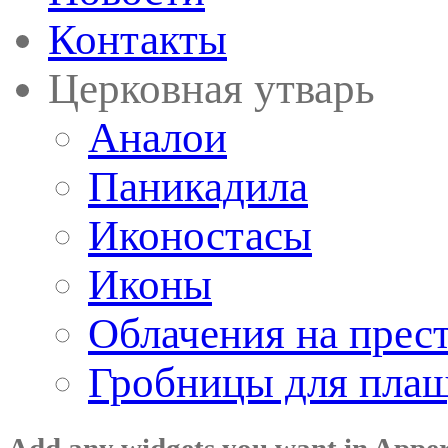
Контакты
Церковная утварь
Аналои
Паникадила
Иконостасы
Иконы
Облачения на прес
Гробницы для пла
Add any widgets you want in Appe