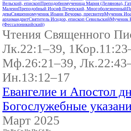
Вельский, епископ
Преподобномученица Мария (Лелянова), Гат
Малеин
Преподобный Иосиф Печерский, Многоболезненный
П
дева
Священномученик Иоанн Вечорко, пресвитер
Мученик Иоа
архимандрит
Святитель Исидор, епископ Севильский
Мученик 
(Фессалоникийский)
Чтения Священного Пи
Лк.22:1–39, 1Кор.11:23
Мф.26:21–39, Лк.22:43–
Ин.13:12–17
Евангелие и Апостол д
Богослужебные указан
Март 2025
Пн
Вт
Ср
Чт
Пт
Сб
Вс