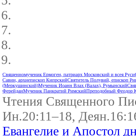
Священномученик Ермоген, патриарх Московский и всея Руси
Савин, архиепископ Кипрский
Святитель Полувий, епископ Р
(Меркушинский)
Мученик Иоанн Влах (Валах), Румынский
Свя
Ферейдан
Мученик Панкратий Римский
Преподобный Феодор К
Чтения Священного Пи
Ин.20:11–18, Деян.16:1
Евангелие и Апостол д