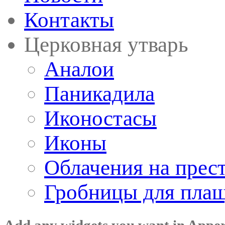
Контакты
Церковная утварь
Аналои
Паникадила
Иконостасы
Иконы
Облачения на прес
Гробницы для пла
Add any widgets you want in Appe