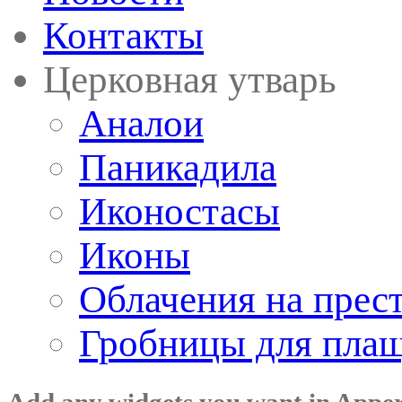
Контакты
Церковная утварь
Аналои
Паникадила
Иконостасы
Иконы
Облачения на прес
Гробницы для пла
Add any widgets you want in Appe