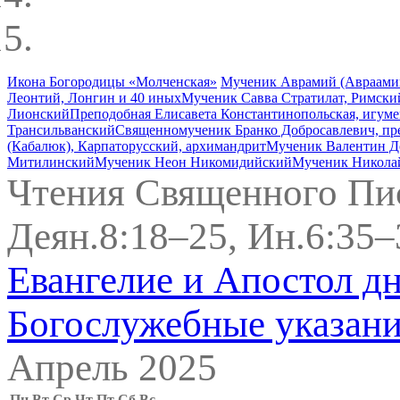
Икона Богородицы «Молченская»
Мученик Аврамий (Авраамий
Леонтий, Лонгин и 40 иных
Мученик Савва Стратилат, Римски
Лионский
Преподобная Елисавета Константинопольская, игум
Трансильванский
Священномученик Бранко Добросавлевич, пр
(Кабалюк), Карпаторусский, архимандрит
Мученик Валентин Д
Митилинский
Мученик Неон Никомидийский
Мученик Никола
Чтения Священного Пи
Деян.8:18–25, Ин.6:35–
Евангелие и Апостол д
Богослужебные указан
Апрель 2025
Пн
Вт
Ср
Чт
Пт
Сб
Вс