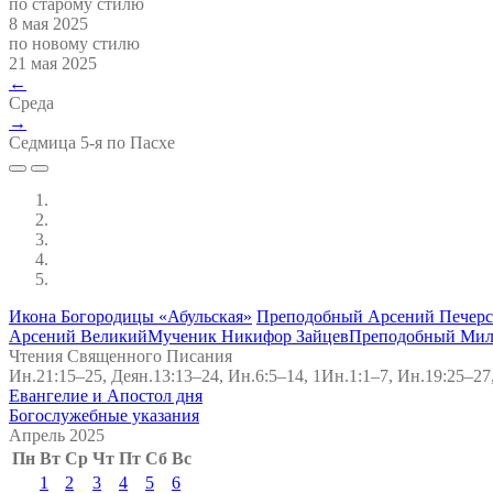
по старому стилю
8 мая 2025
по новому стилю
21 мая 2025
←
Среда
→
Седмица 5-я по Пасхе
Икона Богородицы «Абульская»
Преподобный Арсений Печерс
Арсений Великий
Мученик Никифор Зайцев
Преподобный Мил
Чтения Священного Писания
Ин.21:15–25, Деян.13:13–24, Ин.6:5–14, 1Ин.1:1–7, Ин.19:25–27
Евангелие и Апостол дня
Богослужебные указания
Апрель 2025
Пн
Вт
Ср
Чт
Пт
Сб
Вс
1
2
3
4
5
6