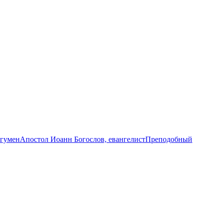
игумен
Апостол Иоанн Богослов, евангелист
Преподобный