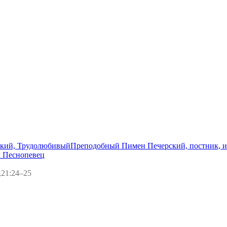
кий, Трудолюбивый
Преподобный Пимен Печерский, постник, 
 Песнопевец
,21:24–25