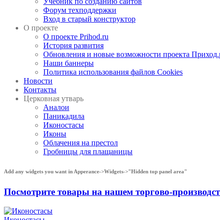
Учебник по созданию сайтов
Форум техподдержки
Вход в старый конструктор
О проекте
О проекте Prihod.ru
История развития
Обновления и новые возможности проекта Приход.
Наши баннеры
Политика использования файлов Cookies
Новости
Контакты
Церковная утварь
Аналои
Паникадила
Иконостасы
Иконы
Облачения на престол
Гробницы для плащаницы
Add any widgets you want in Apperance->Widgets->"Hidden top panel area"
Посмотрите товары на нашем торгово-производ
Иконостасы