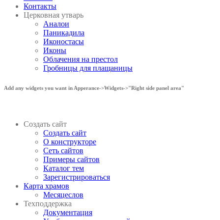
Контакты
Церковная утварь
Аналои
Паникадила
Иконостасы
Иконы
Облачения на престол
Гробницы для плащаницы
Add any widgets you want in Apperance->Widgets->"Right side panel area"
Создать сайт
Создать сайт
О конструкторе
Сеть сайтов
Примеры сайтов
Каталог тем
Зарегистрироваться
Карта храмов
Месяцеслов
Техподдержка
Документация