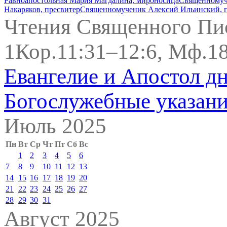
Равноапостольная Мария Магдалина, мироносица
Священномуч
Накаряков, пресвитер
Священномученик Алексий Ильинский, п
Чтения Священного Пи
1Кор.11:31–12:6, Мф.18
Евангелие и Апостол д
Богослужебные указан
Июль 2025
Пн
Вт
Ср
Чт
Пт
Сб
Вс
1
2
3
4
5
6
7
8
9
10
11
12
13
14
15
16
17
18
19
20
21
22
23
24
25
26
27
28
29
30
31
Август 2025