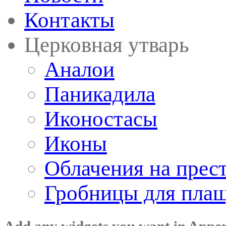
Контакты
Церковная утварь
Аналои
Паникадила
Иконостасы
Иконы
Облачения на прес
Гробницы для пла
Add any widgets you want in Appe