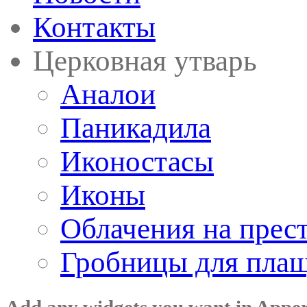
Контакты
Церковная утварь
Аналои
Паникадила
Иконостасы
Иконы
Облачения на прес
Гробницы для пла
Add any widgets you want in Appe