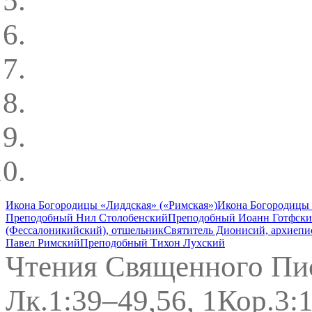
Икона Богородицы «Лиддская» («Римская»)
Икона Богородицы
Преподобный Нил Столобенский
Преподобный Иоанн Готфски
(Фессалоникийский), отшельник
Святитель Дионисий, архиепи
Павел Римский
Преподобный Тихон Лухский
Чтения Священного Пи
Лк.1:39–49,56, 1Кор.3: