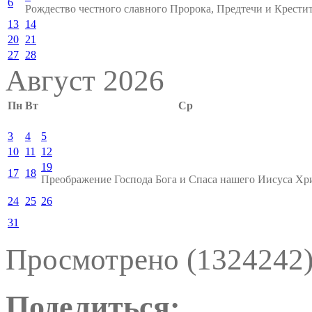
6
Рождество честного славного Пророка, Предтечи и Крести
13
14
20
21
27
28
Август 2026
Пн
Вт
Ср
3
4
5
10
11
12
19
17
18
Преображение Господа Бога и Спаса нашего Иисуса Хр
24
25
26
31
Просмотрено (1324242
Поделиться: