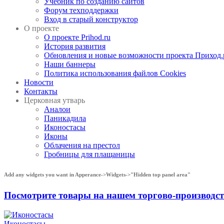
Учебник по созданию сайтов
Форум техподдержки
Вход в старый конструктор
О проекте
О проекте Prihod.ru
История развития
Обновления и новые возможности проекта Приход.
Наши баннеры
Политика использования файлов Cookies
Новости
Контакты
Церковная утварь
Аналои
Паникадила
Иконостасы
Иконы
Облачения на престол
Гробницы для плащаницы
Add any widgets you want in Apperance->Widgets->"Hidden top panel area"
Посмотрите товары на нашем торгово-производ
Иконостасы