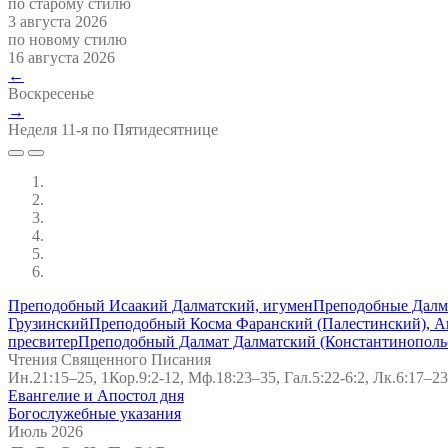
по старому стилю
3 августа 2026
по новому стилю
16 августа 2026
←
Воскресенье
→
Неделя 11-я по Пятидесятнице
Преподобный Исаакий Далматский, игумен
Преподобные Далма
Грузинский
Преподобный Косма Фаранский (Палестинский), А
пресвитер
Преподобный Далмат Далматский (Константинополь
Чтения Священного Писания
Ин.21:15–25, 1Кор.9:2-12, Мф.18:23–35, Гал.5:22-6:2, Лк.6:17–23
Евангелие и Апостол дня
Богослужебные указания
Июль 2026