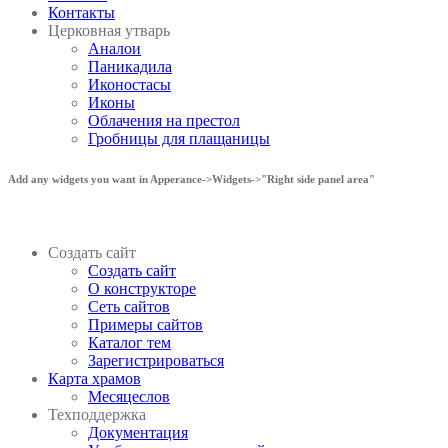
Контакты
Церковная утварь
Аналои
Паникадила
Иконостасы
Иконы
Облачения на престол
Гробницы для плащаницы
Add any widgets you want in Apperance->Widgets->"Right side panel area"
Создать сайт
Создать сайт
О конструкторе
Сеть сайтов
Примеры сайтов
Каталог тем
Зарегистрироваться
Карта храмов
Месяцеслов
Техподдержка
Документация