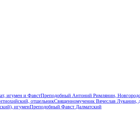
т, игумен и Фавст
Преподобный Антоний Римлянин, Новгород
нтиохийский, отшельник
Священномученик Вячеслав Луканин, 
ский), игумен
Преподобный Фавст Далматский