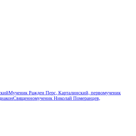
ский
Мученик Ражден Перс, Карталинский, первомученик
диакон
Священномученик Николай Померанцев,