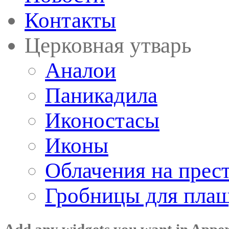
Контакты
Церковная утварь
Аналои
Паникадила
Иконостасы
Иконы
Облачения на прес
Гробницы для пла
Add any widgets you want in Appe