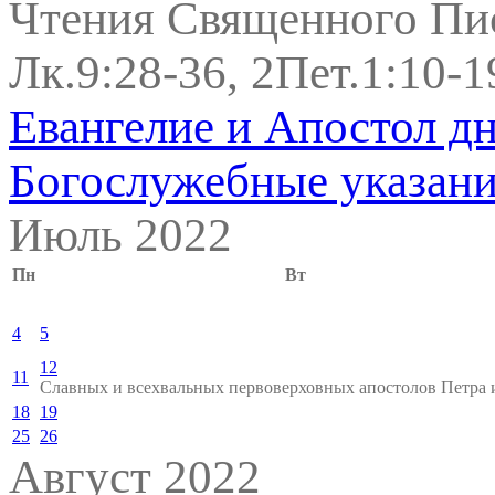
Чтения Священного Пи
Лк.9:28-36, 2Пет.1:10-1
Евангелие и Апостол д
Богослужебные указан
Июль 2022
Пн
Вт
4
5
12
11
Славных и всехвальных первоверховных апостолов Петра 
18
19
25
26
Август 2022