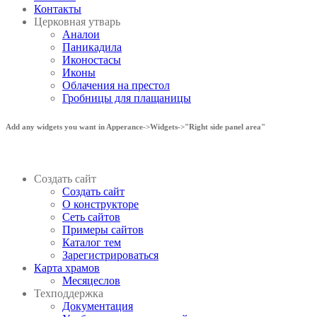
Контакты
Церковная утварь
Аналои
Паникадила
Иконостасы
Иконы
Облачения на престол
Гробницы для плащаницы
Add any widgets you want in Apperance->Widgets->"Right side panel area"
Создать сайт
Создать сайт
О конструкторе
Сеть сайтов
Примеры сайтов
Каталог тем
Зарегистрироваться
Карта храмов
Месяцеслов
Техподдержка
Документация