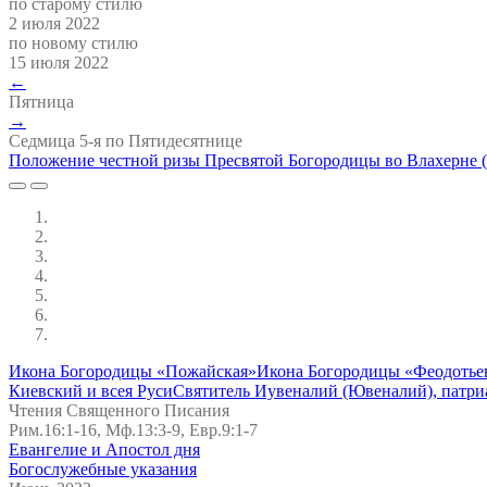
по старому стилю
2 июля 2022
по новому стилю
15 июля 2022
←
Пятница
→
Седмица 5-я по Пятидесятнице
Положение честной ризы Пресвятой Богородицы во Влахерне 
Икона Богородицы «Пожайская»
Икона Богородицы «Феодотье
Киевский и всея Руси
Святитель Иувеналий (Ювеналий), патр
Чтения Священного Писания
Рим.16:1-16, Мф.13:3-9, Евр.9:1-7
Евангелие и Апостол дня
Богослужебные указания