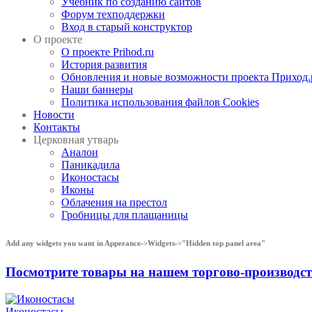
Учебник по созданию сайтов
Форум техподдержки
Вход в старый конструктор
О проекте
О проекте Prihod.ru
История развития
Обновления и новые возможности проекта Приход.
Наши баннеры
Политика использования файлов Cookies
Новости
Контакты
Церковная утварь
Аналои
Паникадила
Иконостасы
Иконы
Облачения на престол
Гробницы для плащаницы
Add any widgets you want in Apperance->Widgets->"Hidden top panel area"
Посмотрите товары на нашем торгово-производ
Иконостасы