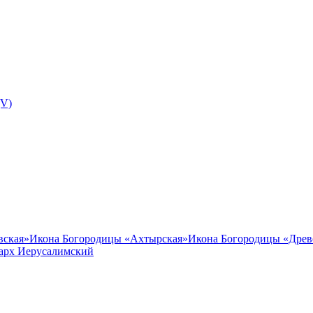
(V)
вская»
Икона Богородицы «Ахтырская»
Икона Богородицы «Древ
иарх Иерусалимский