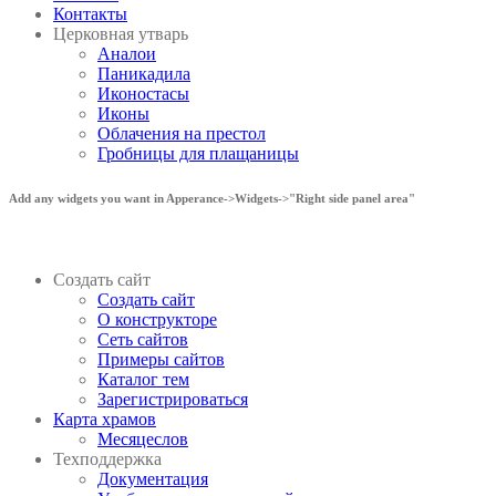
Контакты
Церковная утварь
Аналои
Паникадила
Иконостасы
Иконы
Облачения на престол
Гробницы для плащаницы
Add any widgets you want in Apperance->Widgets->"Right side panel area"
Создать сайт
Создать сайт
О конструкторе
Сеть сайтов
Примеры сайтов
Каталог тем
Зарегистрироваться
Карта храмов
Месяцеслов
Техподдержка
Документация