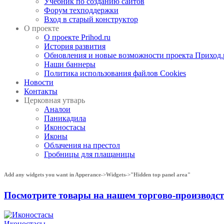
Учебник по созданию сайтов
Форум техподдержки
Вход в старый конструктор
О проекте
О проекте Prihod.ru
История развития
Обновления и новые возможности проекта Приход.
Наши баннеры
Политика использования файлов Cookies
Новости
Контакты
Церковная утварь
Аналои
Паникадила
Иконостасы
Иконы
Облачения на престол
Гробницы для плащаницы
Add any widgets you want in Apperance->Widgets->"Hidden top panel area"
Посмотрите товары на нашем торгово-производ
Иконостасы