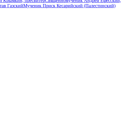
й Крымкин, пресвитер
Священномученик Андрей Ефесский,
тав Газский
Мученик Приск Кесарийский (Палестинский)