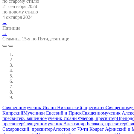
по старому стилю
21 сентября 2024
по новому стилю
4 октября 2024
←
Пятница
→
Седмица 15-я по Пятидесятнице
Священномученик Иоанн Никольский, пресвитер
Священномуче
Кипрский
Мученики Евсевий и Приск
Священномученик Алекса
пресвитер
Священномученик Иоанн Флеров, пресвитер
Преподо
пресвитер
Священномученик Александр Беляков, пресвитер
Свя
Сахаровский, пресвитер
Апостол от 70-ти Кодрат Афинский и 