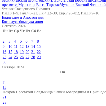
Заоникиевский (Вологодский), Христа ради юродивый
Священн
пресвитер
Мученица Васса Тирская
Мученик Евсевий Финикий
Чтения Священного Писания
Ин.10:1–9, Гал.4:8–21, Лк.4:22–30, Евр.7:26–8:2, Ин.10:9–16
Евангелие и Апостол дня
Богослужебные указания
Сентябрь 2024
Пн
Вт
Ср
Чт
Пт
Сб
Вс
1
2
3
4
5
6
7
8
9
10
11
12
13
14
15
16
17
18
19
20
21
22
23
24
25
26
27
28
29
30
Октябрь 2024
Пн
7
14
Покров Пресвятой Владычицы нашей Богородицы и Приснод
21
28