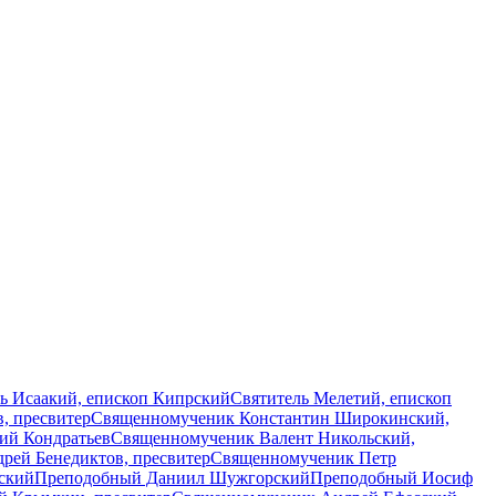
ь Исаакий, епископ Кипрский
Святитель Мелетий, епископ
, пресвитер
Священномученик Константин Широкинский,
ий Кондратьев
Священномученик Валент Никольский,
ей Бенедиктов, пресвитер
Священномученик Петр
ский
Преподобный Даниил Шужгорский
Преподобный Иосиф