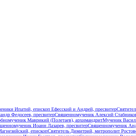
ники Ипатий, епископ Ефесский и Андрей, пресвитер
Святител
ндр Федосеев, пресвитер
Священномученик Алексий Стабников
бномученик Маврикий (Полетаев), архимандрит
Мученик Васил
щенномученик Иоанн Лазарев, пресвитер
Священномученик Андр
Магнезийский, епископ
Святитель Димитрий, митрополит Ростов