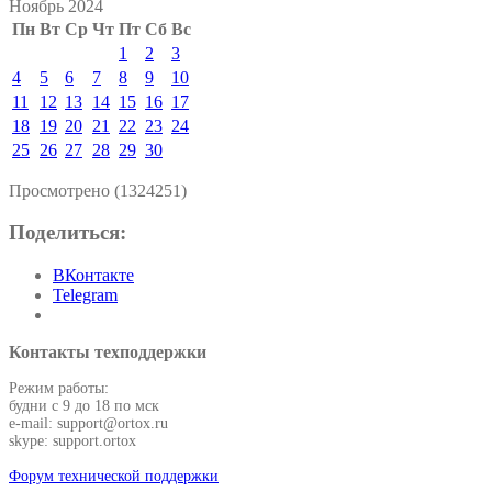
Ноябрь 2024
Пн
Вт
Ср
Чт
Пт
Сб
Вс
1
2
3
4
5
6
7
8
9
10
11
12
13
14
15
16
17
18
19
20
21
22
23
24
25
26
27
28
29
30
Просмотрено (1324251)
Поделиться:
ВКонтакте
Telegram
Контакты техподдержки
Режим работы:
будни с 9 до 18 по мск
e-mail: support@ortox.ru
skype: support.ortox
Форум технической поддержки