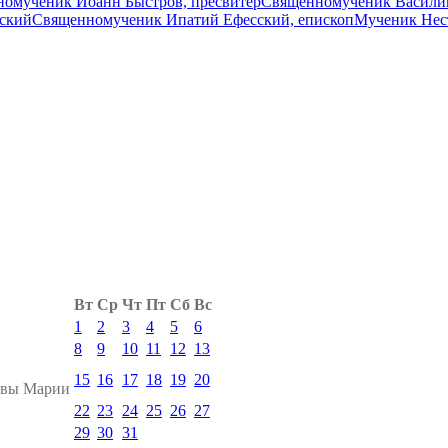
омученик Иоанн Быстров, пресвитер
Священномученик Васили
ский
Священномученик Ипатий Ефесский, епископ
Мученик Нес
Вт
Ср
Чт
Пт
Сб
Вс
1
2
3
4
5
6
8
9
10
11
12
13
15
16
17
18
19
20
евы Марии
22
23
24
25
26
27
29
30
31