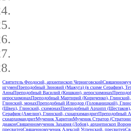
Святитель Феодосий, архиепископ Черниговский
Священномуче
игумен
Преподобный Зиновий (Мажуга) (в схиме Серафим), Те
Анна
Преподобный Василий (Кишкин), иеросхимонах
Преподоб
иеросхимонах
Преподобный Мартирий (Кириченко), Глинский,
Глинский, монах
Преподобный Илиодор (Голованицкий), Глин
(Швец), Глинский, схимонах
Преподобный Архипп (Шестаков),
Серафим (Амелин), Глинский, схиархимандрит
Преподобный Ан
схиархимандрит
Мученик Харитон
Мученик Стратор (Стратон
диакон
Священномученик Захария (Лобов), архиепископ Воро
пресвитер
Священномученик Алексий Успенский, пресвитер
Св