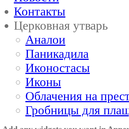
Контакты
Церковная утварь
Аналои
Паникадила
Иконостасы
Иконы
Облачения на прес
Гробницы для пла
Add any widgets you want in Appe