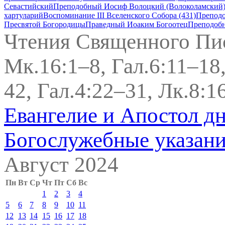
Севастийский
Преподобный Иосиф Волоцкий (Волоколамский)
хартуларий
Воспоминание III Вселенского Собора (431)
Препод
Пресвятой Богородицы
Праведный Иоаким Богоотец
Преподобн
Чтения Священного Пи
Мк.16:1–8, Гал.6:11–18
42, Гал.4:22–31, Лк.8:1
Евангелие и Апостол д
Богослужебные указан
Август 2024
Пн
Вт
Ср
Чт
Пт
Сб
Вс
1
2
3
4
5
6
7
8
9
10
11
12
13
14
15
16
17
18