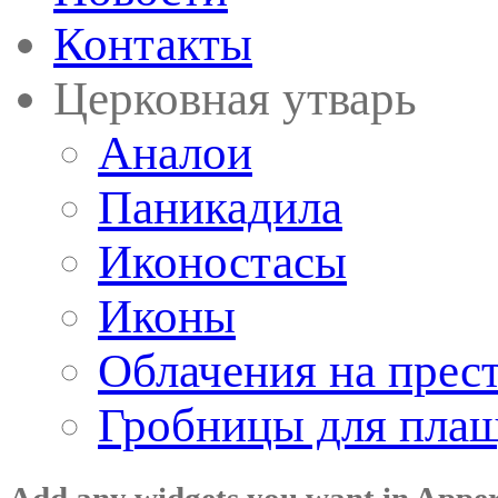
Контакты
Церковная утварь
Аналои
Паникадила
Иконостасы
Иконы
Облачения на прес
Гробницы для пла
Add any widgets you want in Appe