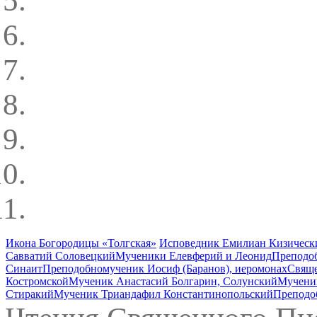
Икона Богородицы «Толгская»
Исповедник Емилиан Кизически
Савватий Соловецкий
Мученики Елевферий и Леонид
Преподоб
Синаит
Преподобномученик Иосиф (Баранов), иеромонах
Свяще
Костромской
Мученик Анастасий Болгарин, Солунский
Мучени
Стиракий
Мученик Триандафил Константинопольский
Преподо