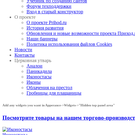
Учебник по созданию сайтов
Форум техподдержки
Вход в старый конструктор
О проекте
О проекте Prihod.ru
История развития
Обновления и новые возможности проекта Приход.
Наши баннеры
Политика использования файлов Cookies
Новости
Контакты
Церковная утварь
Аналои
Паникадила
Иконостасы
Иконы
Облачения на престол
Гробницы для плащаницы
Add any widgets you want in Apperance->Widgets->"Hidden top panel area"
Посмотрите товары на нашем торгово-производ
Иконостасы