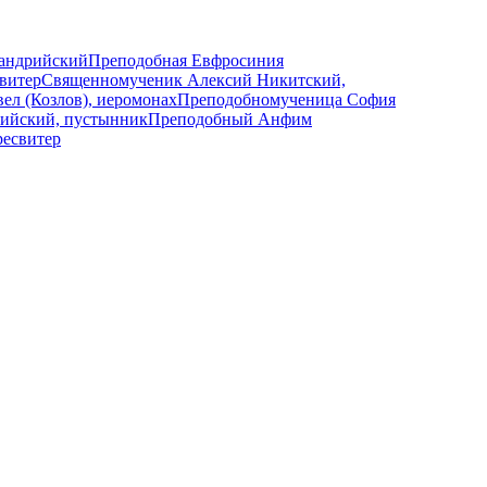
андрийский
Преподобная Евфросиния
витер
Священномученик Алексий Никитский,
л (Козлов), иеромонах
Преподобномученица София
ийский, пустынник
Преподобный Анфим
ресвитер