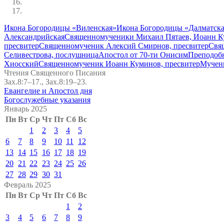
Икона Богородицы «Виленская»
Икона Богородицы «Далматск
Александрийская
Священномученики Михаил Пятаев, Иоанн К
пресвитер
Священномученик Алексий Смирнов, пресвитер
Свя
Селивестрова, послушница
Апостол от 70-ти Онисим
Преподоб
Хиосский
Священномученик Иоанн Куминов, пресвитер
Мучен
Чтения Священного Писания
Зах.8:7–17., Зах.8:19–23.
Евангелие и Апостол дня
Богослужебные указания
Январь 2025
Пн
Вт
Ср
Чт
Пт
Сб
Вс
1
2
3
4
5
6
7
8
9
10
11
12
13
14
15
16
17
18
19
20
21
22
23
24
25
26
27
28
29
30
31
Февраль 2025
Пн
Вт
Ср
Чт
Пт
Сб
Вс
1
2
3
4
5
6
7
8
9