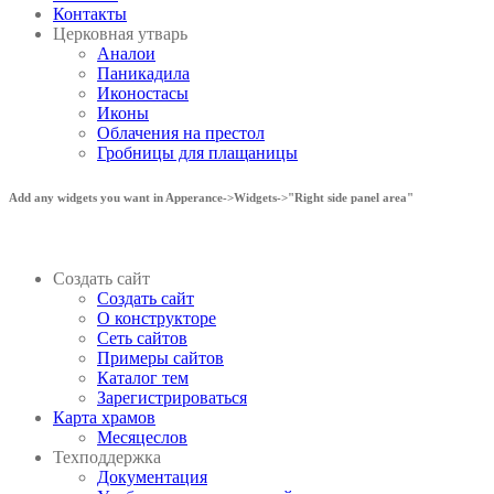
Контакты
Церковная утварь
Аналои
Паникадила
Иконостасы
Иконы
Облачения на престол
Гробницы для плащаницы
Add any widgets you want in Apperance->Widgets->"Right side panel area"
Создать сайт
Создать сайт
О конструкторе
Сеть сайтов
Примеры сайтов
Каталог тем
Зарегистрироваться
Карта храмов
Месяцеслов
Техподдержка
Документация