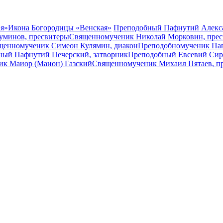
ая»
Икона Богородицы «Венская»
Преподобный Пафнутий Алекс
уминов, пресвитеры
Священномученик Николай Морковин, прес
щенномученик Симеон Кулямин, диакон
Преподобномученик Паве
ный Пафнутий Печерский, затворник
Преподобный Евсевий Сир
ик Маиор (Маион) Газский
Священномученик Михаил Пятаев, п