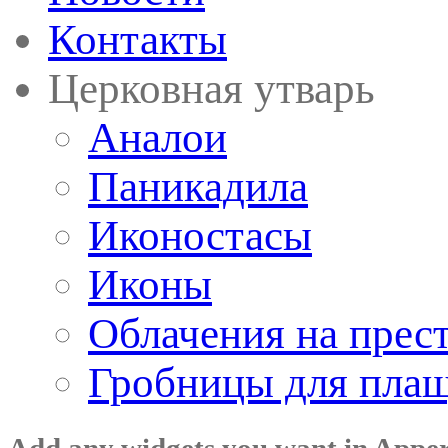
Контакты
Церковная утварь
Аналои
Паникадила
Иконостасы
Иконы
Облачения на прес
Гробницы для пла
Add any widgets you want in Appe