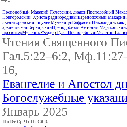
Преподобный Макарий Печерский, диакон
Преподобный Макар
Новгородский, Христа ради юродивый
Преподобный Макарий 
Звенигородский, игумен
Мученица Евфрасия Никомидийская, 
архиепископ Керкирский
Преподобный Антоний Марткопский,
пресвитер
Мученик Феодор Гусев
Преподобный Мелетий Галис
Чтения Священного Пи
Гал.5:22–6:2, Мф.11:27
16,
Евангелие и Апостол д
Богослужебные указан
Январь 2025
Пн
Вт
Ср
Чт
Пт
Сб
Вс