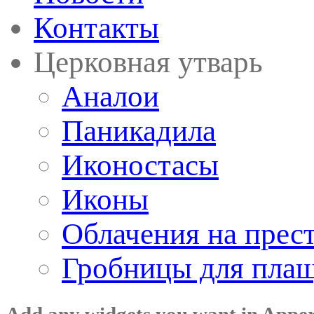
Контакты
Церковная утварь
Аналои
Паникадила
Иконостасы
Иконы
Облачения на прес
Гробницы для пла
Add any widgets you want in Appe