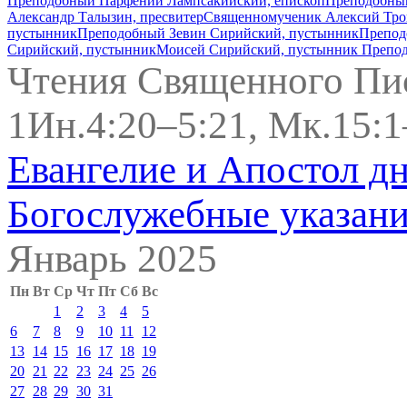
Преподобный Парфений Лампсакийский, епископ
Преподобный
Александр Талызин, пресвитер
Священномученик Алексий Тро
пустынник
Преподобный Зевин Сирийский, пустынник
Препод
Сирийский, пустынник
Моисей Сирийский, пустынник
Препод
Чтения Священного Пи
1Ин.4:20–5:21, Мк.15:
Евангелие и Апостол д
Богослужебные указан
Январь 2025
Пн
Вт
Ср
Чт
Пт
Сб
Вс
1
2
3
4
5
6
7
8
9
10
11
12
13
14
15
16
17
18
19
20
21
22
23
24
25
26
27
28
29
30
31