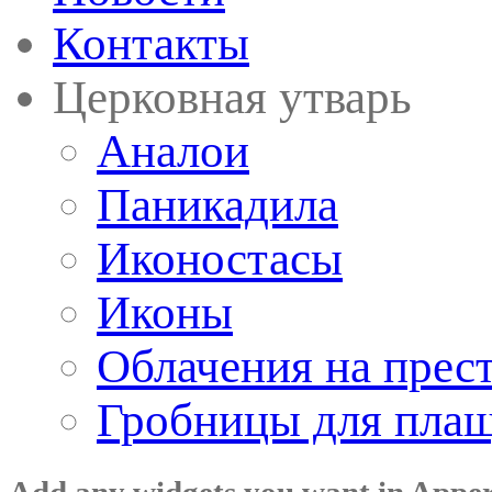
Контакты
Церковная утварь
Аналои
Паникадила
Иконостасы
Иконы
Облачения на прес
Гробницы для пла
Add any widgets you want in Appe