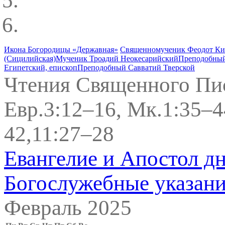
Икона Богородицы «Державная»
Священномученик Феодот Ки
(Сицилийская)
Мученик Троадий Неокесарийский
Преподобный
Египетский, епископ
Преподобный Савватий Тверской
Чтения Священного Пи
Евр.3:12–16, Мк.1:35–4
42,11:27–28
Евангелие и Апостол д
Богослужебные указан
Февраль 2025