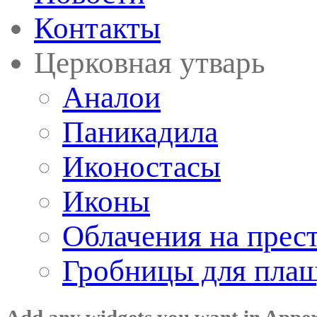
Контакты
Церковная утварь
Аналои
Паникадила
Иконостасы
Иконы
Облачения на прес
Гробницы для пла
Add any widgets you want in Appe