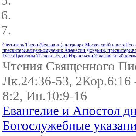
Святитель Тихон (Беллавин), патриарх Московский и всея Рос
пресвитер
Священномученик Афанасий Докукин, пресвитер
Свя
Гусев
Праведный Гедеон, судия Израильский
Благоверный князь
Чтения Священного Пи
Лк.24:36-53, 2Кор.6:16 -
8:2, Ин.10:9-16
Евангелие и Апостол д
Богослужебные указан