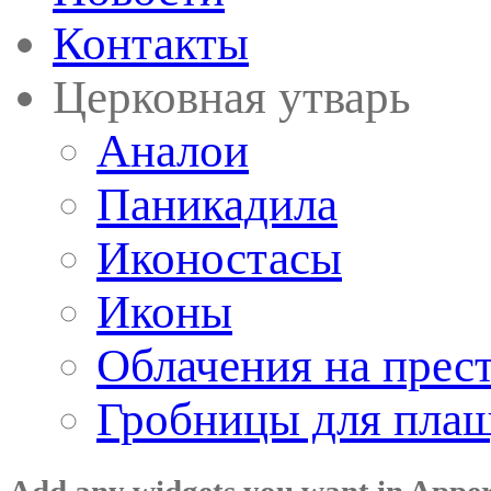
Контакты
Церковная утварь
Аналои
Паникадила
Иконостасы
Иконы
Облачения на прес
Гробницы для пла
Add any widgets you want in Appe