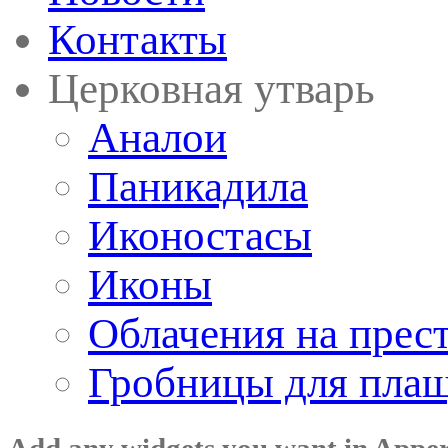
Контакты
Церковная утварь
Аналои
Паникадила
Иконостасы
Иконы
Облачения на прес
Гробницы для пла
Add any widgets you want in Appe