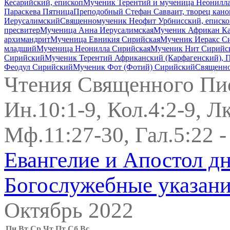
Кесарийский, епископ
Мученик Терентий и мученица Неонилла 
Параскева Пятница
Преподобный Стефан Савваит, творец кано
Иерусалимский
Священномученик Неофит Урбнисский, еписко
пресвитер
Мученица Анна Иерусалимская
Мученик Африкан Ка
архимандрит
Мученица Евникия Сирийская
Мученик Иеракс С
младший
Мученица Неонилла Сирийская
Мученик Нит Сирийс
Сирийский
Мученик Терентий Африканский (Карфагенский), 
Феодул Сирийский
Мученик Фот (Фотий) Сирийский
Священно
Чтения Священного Пи
Ин.10:1-9, Кол.4:2-9, Лк
Мф.11:27-30, Гал.5:22 -
Евангелие и Апостол д
Богослужебные указан
Октябрь 2022
Пн
Вт
Ср
Чт
Пт
Сб
Вс