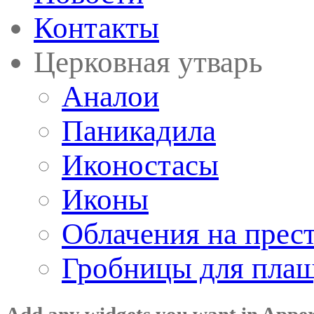
Контакты
Церковная утварь
Аналои
Паникадила
Иконостасы
Иконы
Облачения на прес
Гробницы для пла
Add any widgets you want in Appe