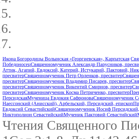
Икона Богородицы Волынская «Георгиевская», Карпатская
Свя
Победоносец
Священномученик Александр Парусников, пресв
Аттик, Агапий, Евдоксий, Катерий, Истукарий, Пактовий, Ни
пресвитер
Священномученик Петр Орленков, пресвитер
Священ
пресвитер
Священномученик Владимир Писарев, пресвитер
Свя
пресвитер
Священномученик Викентий Смирнов, пресвитер
Св
пресвитер
Священномученик Косма Петриченко, пресвитер
Пре
Персидская
Мученица Евдокия Сафронова
Священномученик Се
Наессонский (Анисский), Арбельский, Персидский, епископ
Пр
Евдоксий Севастийский
Священномученик Иосиф Персидский,
Никтополион Севастийский
Мученик Пактовий Севастийский
Чтения Священного Пи