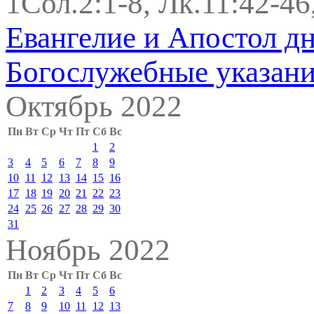
1Сол.2:1-8, Лк.11:42-46
Евангелие и Апостол д
Богослужебные указан
Октябрь 2022
Пн
Вт
Ср
Чт
Пт
Сб
Вс
1
2
3
4
5
6
7
8
9
10
11
12
13
14
15
16
17
18
19
20
21
22
23
24
25
26
27
28
29
30
31
Ноябрь 2022
Пн
Вт
Ср
Чт
Пт
Сб
Вс
1
2
3
4
5
6
7
8
9
10
11
12
13