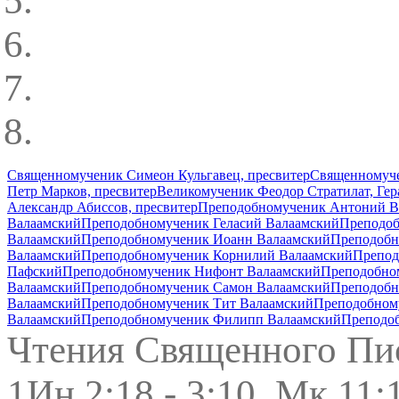
Священномученик Симеон Кульгавец, пресвитер
Священномуче
Петр Марков, пресвитер
Великомученик Феодор Стратилат, Ге
Александр Абиссов, пресвитер
Преподобномученик Антоний В
Валаамский
Преподобномученик Геласий Валаамский
Преподоб
Валаамский
Преподобномученик Иоанн Валаамский
Преподобн
Валаамский
Преподобномученик Корнилий Валаамский
Препод
Пафский
Преподобномученик Нифонт Валаамский
Преподобно
Валаамский
Преподобномученик Самон Валаамский
Преподобн
Валаамский
Преподобномученик Тит Валаамский
Преподобном
Валаамский
Преподобномученик Филипп Валаамский
Преподо
Чтения Священного Пи
1Ин.2:18 - 3:10, Мк.11: