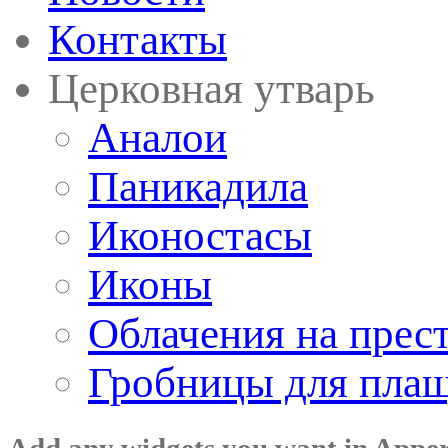
Контакты
Церковная утварь
Аналои
Паникадила
Иконостасы
Иконы
Облачения на прес
Гробницы для пла
Add any widgets you want in Appe