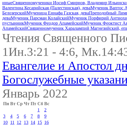
иные
Священномученики Иосиф Смирнов, Владимир Ильинский,
Валентина Кесарийская (Палестинская), дева
Мученик Ваптос 
Белозерский
Мученица Еннафа Газская, дева
Преподобный Лимн
дева
Мученик Парсман Колайский
Мученик Порфирий Антиохи
пустынник
Мученик Феодор Апамейский
Мученик Феоктист А
Апамейский
Священномученик Харалампий Магнезийский, еп
Чтения Священного Пи
1Ин.3:21 - 4:6, Мк.14:43
Евангелие и Апостол д
Богослужебные указан
Январь 2022
Пн
Вт
Ср
Чт
Пт
Сб
Вс
1
2
3
4
5
6
7
8
9
10
11
12
13
14
15
16