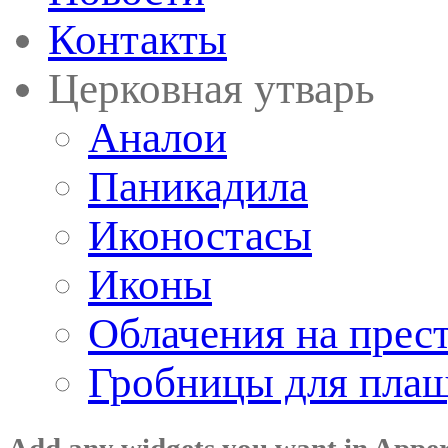
Контакты
Церковная утварь
Аналои
Паникадила
Иконостасы
Иконы
Облачения на прес
Гробницы для пла
Add any widgets you want in Appe