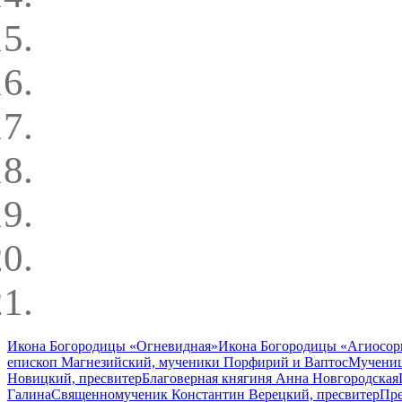
Икона Богородицы «Огневидная»
Икона Богородицы «Агиосорит
епископ Магнезийский, мученики Порфирий и Ваптос
Мучениц
Новицкий, пресвитер
Благоверная княгиня Анна Новгородская
Галина
Священномученик Константин Верецкий, пресвитер
Пр