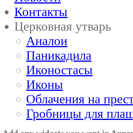
Контакты
Церковная утварь
Аналои
Паникадила
Иконостасы
Иконы
Облачения на прес
Гробницы для пла
Add any widgets you want in Appe