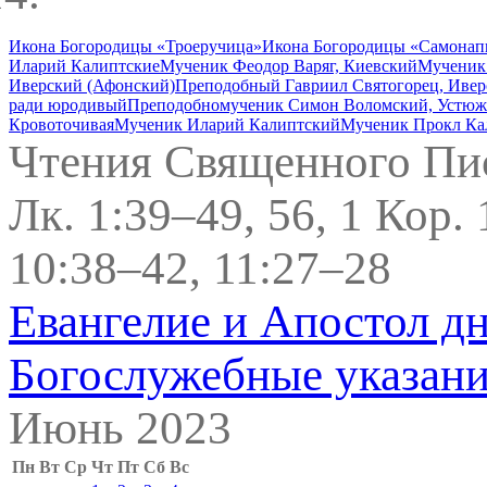
Икона Богородицы «Троеручица»
Икона Богородицы «Самонапи
Иларий Калиптские
Мученик Феодор Варяг, Киевский
Мученик 
Иверский (Афонский)
Преподобный Гавриил Святогорец, Ивер
ради юродивый
Преподобномученик Симон Воломский, Устюж
Кровоточивая
Мученик Иларий Калиптский
Мученик Прокл Ка
Чтения Священного Пи
Лк. 1:39–49, 56, 1 Кор.
10:38–42, 11:27–28
Евангелие и Апостол д
Богослужебные указан
Июнь 2023
Пн
Вт
Ср
Чт
Пт
Сб
Вс