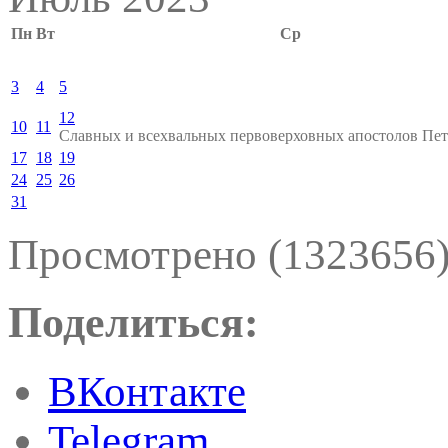
Пн
Вт
Ср
3
4
5
12
10
11
Славных и всехвальных первоверховных апостолов Пет
17
18
19
24
25
26
31
Просмотрено (1323656
Поделиться:
ВКонтакте
Telegram