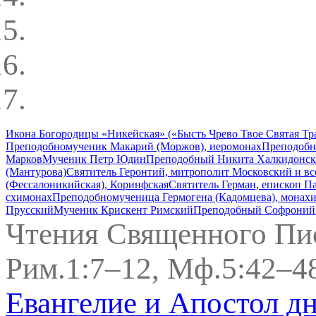
Икона Богородицы «Никейская» («Бысть Чрево Твое Святая Тр
Преподобномученик Макарий (Моржов), иеромонах
Преподобн
Марков
Мученик Петр Юдин
Преподобный Никита Халкидонск
(Мантурова)
Святитель Геронтий, митрополит Московский и вс
(Фессалоникийская), Коринфская
Святитель Герман, епископ 
схимонах
Преподобномученица Гермогена (Кадомцева), монах
Прусский
Мученик Крискент Римский
Преподобный Софроний
Чтения Священного Пи
Рим.1:7–12, Мф.5:42–4
Евангелие и Апостол д