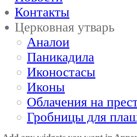
Контакты
Церковная утварь
Аналои
Паникадила
Иконостасы
Иконы
Облачения на прес
Гробницы для пла
Add any widgets you want in Appe