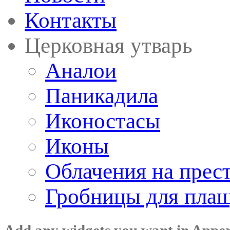
Контакты
Церковная утварь
Аналои
Паникадила
Иконостасы
Иконы
Облачения на прес
Гробницы для пла
Add any widgets you want in Appe