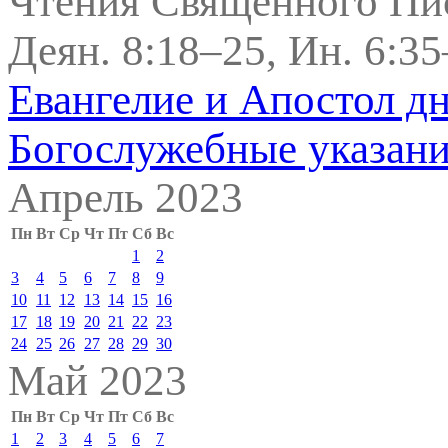
Чтения Священного Пи
Деян. 8:18–25, Ин. 6:3
Евангелие и Апостол д
Богослужебные указан
Апрель 2023
Пн
Вт
Ср
Чт
Пт
Сб
Вс
1
2
3
4
5
6
7
8
9
10
11
12
13
14
15
16
17
18
19
20
21
22
23
24
25
26
27
28
29
30
Май 2023
Пн
Вт
Ср
Чт
Пт
Сб
Вс
1
2
3
4
5
6
7