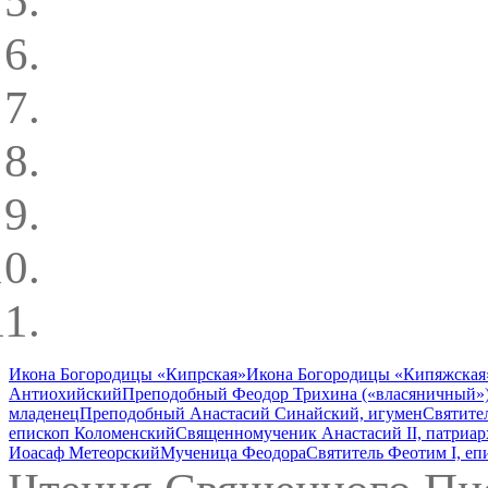
Икона Богородицы «Кипрская»
Икона Богородицы «Кипяжская
Антиохийский
Преподобный Феодор Трихина («власяничный»
младенец
Преподобный Анастасий Синайский, игумен
Святите
епископ Коломенский
Священномученик Анастасий II, патриа
Иоасаф Метеорский
Мученица Феодора
Святитель Феотим I, е