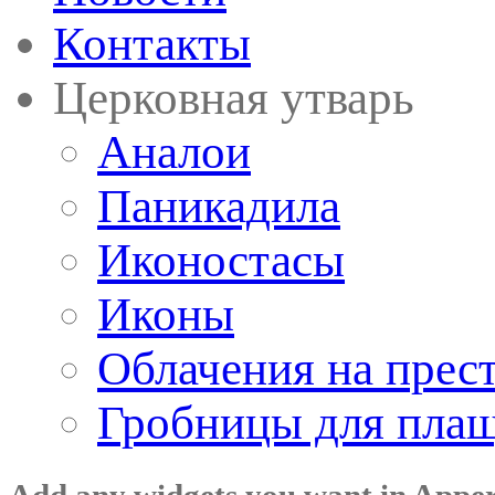
Контакты
Церковная утварь
Аналои
Паникадила
Иконостасы
Иконы
Облачения на прес
Гробницы для пла
Add any widgets you want in Appe