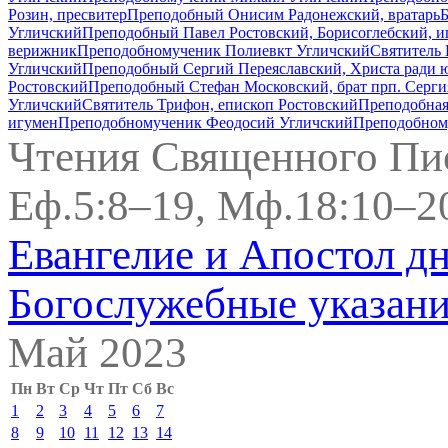
Розин, пресвитер
Преподобный Онисим Радонежский, вратарь
Угличский
Преподобный Павел Ростовский, Борисоглебский, и
верижник
Преподобномученик Полиевкт Угличский
Святитель 
Угличский
Преподобный Сергий Переяславский, Христа ради 
Ростовский
Преподобный Стефан Московский, брат прп. Серги
Угличский
Святитель Трифон, епископ Ростовский
Преподобная
игумен
Преподобномученик Феодосий Угличский
Преподобном
Чтения Священного Пи
Еф.5:8–19, Мф.18:10–2
Евангелие и Апостол д
Богослужебные указан
Май 2023
Пн
Вт
Ср
Чт
Пт
Сб
Вс
1
2
3
4
5
6
7
8
9
10
11
12
13
14