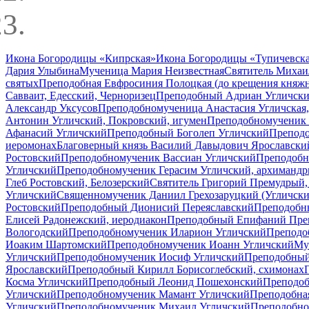
Икона Богородицы «Кипрская»
Икона Богородицы «Тупичевск
Дария Улыбина
Мученица Мария Неизвестная
Святитель Михаи
святых
Преподобная Евфросиния Полоцкая (до крещения княжн
Савваит, Едесский, Черноризец
Преподобный Адриан Угличск
Александр Уксусов
Преподобномученица Анастасия Угличская,
Антонин Угличский, Покровский, игумен
Преподобномученик 
Афанасий Угличский
Преподобный Боголеп Угличский
Преподо
иеромонах
Благоверный князь Василий Давыдович Ярославски
Ростовский
Преподобномученик Вассиан Угличский
Преподобн
Угличский
Преподобномученик Герасим Угличский, архимандр
Глеб Ростовский, Белозерский
Святитель Григорий Премудрый,
Угличский
Священномученик Даниил Грехозаруцкий (Угличски
Ростовский
Преподобный Дионисий Переяславский
Преподобн
Елисей Радонежский, иеродиакон
Преподобный Епифаний Пре
Вологодский
Преподобномученик Иларион Угличский
Преподо
Иоаким Шартомский
Преподобномученик Иоанн Угличский
Му
Угличский
Преподобномученик Иосиф Угличский
Преподобный
Ярославский
Преподобный Кирилл Борисоглебский, схимонах
Косма Угличский
Преподобный Леонид Пошехонский
Преподоб
Угличский
Преподобномученик Мамант Угличский
Преподобна
Угличский
Преподобномученик Михаил Угличский
Преподобно