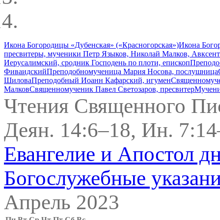
Икона Богородицы «Дубенская» («Красногорская»)
Икона Бого
пресвитеры, мученики Петр Языков, Николай Малков, Авксен
Иерусалимский, сродник Господень по плоти, епископ
Преподо
Фиваидский
Преподобномученица Мария Носова, послушница
Шилова
Преподобный Иоанн Кафарский, игумен
Священномуче
Малков
Священномученик Павел Светозаров, пресвитер
Мучени
Чтения Священного Пи
Деян. 14:6–18, Ин. 7:1
Евангелие и Апостол д
Богослужебные указан
Апрель 2023
Пн
Вт
Ср
Чт
Пт
Сб
Вс