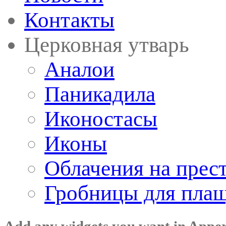
Контакты
Церковная утварь
Аналои
Паникадила
Иконостасы
Иконы
Облачения на прес
Гробницы для пла
Add any widgets you want in Appe