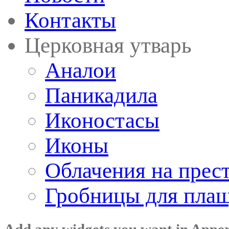
Контакты
Церковная утварь
Аналои
Паникадила
Иконостасы
Иконы
Облачения на прес
Гробницы для пла
Add any widgets you want in Appe