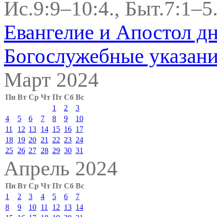
Ис.9:9–10:4., Быт.7:1–5
Евангелие и Апостол д
Богослужебные указан
Март 2024
Пн
Вт
Ср
Чт
Пт
Сб
Вс
1
2
3
4
5
6
7
8
9
10
11
12
13
14
15
16
17
18
19
20
21
22
23
24
25
26
27
28
29
30
31
Апрель 2024
Пн
Вт
Ср
Чт
Пт
Сб
Вс
1
2
3
4
5
6
7
8
9
10
11
12
13
14