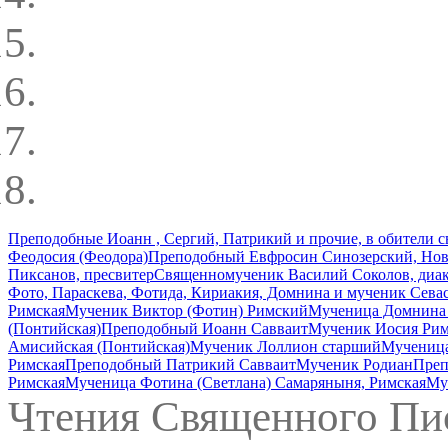
Преподобные Иоанн , Сергий, Патрикий и прочие, в обители 
Феодосия (Феодора)
Преподобный Евфросин Синозерский, Но
Пиксанов, пресвитер
Священномученик Василий Соколов, диа
Фото, Параскева, Фотида, Кириакия, Домнина и мученик Сева
Римская
Мученик Виктор (Фотин) Римский
Мученица Домнина
(Понтийская)
Преподобный Иоанн Савваит
Мученик Иосия Ри
Амисийская (Понтийская)
Мученик Лоллион старший
Мученица
Римская
Преподобный Патрикий Савваит
Мученик Родиан
Преп
Римская
Мученица Фотина (Светлана) Самаряныня, Римская
Му
Чтения Священного Пи