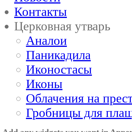
Контакты
Церковная утварь
Аналои
Паникадила
Иконостасы
Иконы
Облачения на прес
Гробницы для пла
Add any widgets you want in Appe