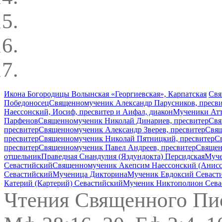
Икона Богородицы Волынская «Георгиевская», Карпатская
Свя
Победоносец
Священномученик Александр Парусников, пресв
Наессонский, Иосиф, пресвитер и Аифал, диакон
Мученики Атт
Парфенов
Священномученик Николай Динариев, пресвитер
Свя
пресвитер
Священномученик Александр Зверев, пресвитер
Свящ
пресвитер
Священномученик Николай Пятницкий, пресвитер
С
пресвитер
Священномученик Павел Андреев, пресвитер
Священ
отшельник
Праведная Снандулия (Яздундокта) Персидская
Муче
Севастийский
Священномученик Акепсим Наессонский (Анисск
Севастийский
Мученица Дикторина
Мученик Евдоксий Севаст
Катерий (Картерий) Севастийский
Мученик Никтополион Сева
Чтения Священного Пи