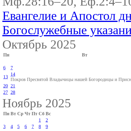
Мф.28:16–20, Еф.2:4–10
Евангелие и Апостол д
Богослужебные указан
Октябрь 2025
Пн
Вт
6
7
14
13
Покров Пресвятой Владычицы нашей Богородицы и Прис
20
21
27
28
Ноябрь 2025
Пн
Вт
Ср
Чт
Пт
Сб
Вс
1
2
3
4
5
6
7
8
9