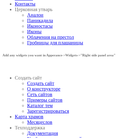
Контакты
Церковная утварь
Аналои
Паникадила
Иконостасы
Иконы
Облачения на престол
Гробницы для плащаницы
Add any widgets you want in Apperance->Widgets->"Right side panel area"
Создать сайт
Создать сайт
О конструкторе
Сеть сайтов
Примеры сайтов
Каталог тем
Зарегистрироваться
Карта храмов
Месяцеслов
Техподдержка
Документация