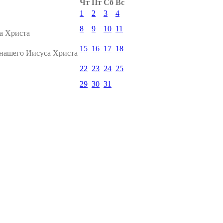
Чт
Пт
Сб
Вс
1
2
3
4
8
9
10
11
а Христа
15
16
17
18
 нашего Иисуса Христа
22
23
24
25
29
30
31