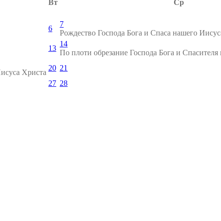
Вт
Ср
7
6
Рождество Господа Бога и Спаса нашего Иисус
14
13
По плоти обрезание Господа Бога и Спасителя
20
21
Иисуса Христа
27
28