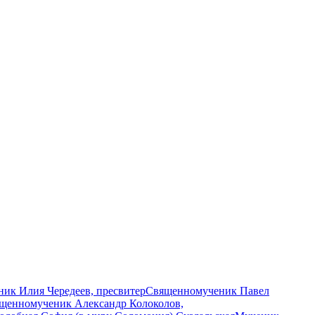
ик Илия Чередеев, пресвитер
Священномученик Павел
щенномученик Александр Колоколов,