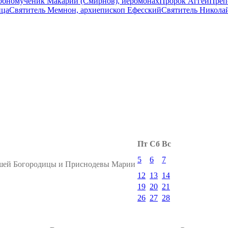
обномученик Макарий (Смирнов), иеромонах
Пророк Аггей
Преп
ица
Святитель Мемнон, архиепископ Ефесский
Святитель Николай
Пт
Сб
Вс
5
6
7
ашей Богородицы и Приснодевы Марии
12
13
14
19
20
21
26
27
28