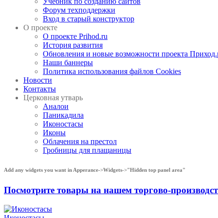
Учебник по созданию сайтов
Форум техподдержки
Вход в старый конструктор
О проекте
О проекте Prihod.ru
История развития
Обновления и новые возможности проекта Приход.
Наши баннеры
Политика использования файлов Cookies
Новости
Контакты
Церковная утварь
Аналои
Паникадила
Иконостасы
Иконы
Облачения на престол
Гробницы для плащаницы
Add any widgets you want in Apperance->Widgets->"Hidden top panel area"
Посмотрите товары на нашем торгово-производ
Иконостасы