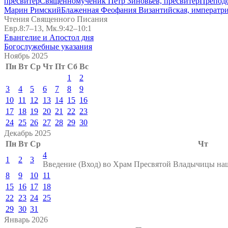
пресвитер
Священномученик Петр Зиновьев, пресвитер
Препод
Марин Римский
Блаженная Феофания Византийская, императр
Чтения Священного Писания
Евр.8:7–13, Мк.9:42–10:1
Евангелие и Апостол дня
Богослужебные указания
Ноябрь 2025
Пн
Вт
Ср
Чт
Пт
Сб
Вс
1
2
3
4
5
6
7
8
9
10
11
12
13
14
15
16
17
18
19
20
21
22
23
24
25
26
27
28
29
30
Декабрь 2025
Пн
Вт
Ср
Чт
4
1
2
3
Введение (Вход) во Храм Пресвятой Владычицы н
8
9
10
11
15
16
17
18
22
23
24
25
29
30
31
Январь 2026