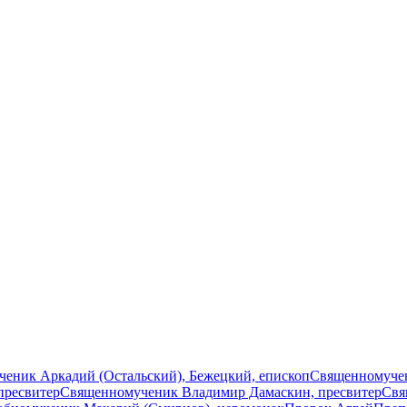
еник Аркадий (Остальский), Бежецкий, епископ
Священномучен
пресвитер
Священномученик Владимир Дамаскин, пресвитер
Свя