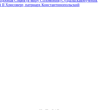
одобная София (в миру Соломония) Суздальская
Мученик
 II Хрисоверг, патриарх Константинопольский