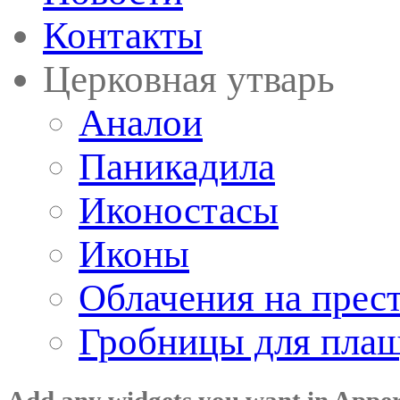
Контакты
Церковная утварь
Аналои
Паникадила
Иконостасы
Иконы
Облачения на прес
Гробницы для пла
Add any widgets you want in Appe