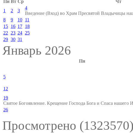
Пн
Вт
Ср
Чт
4
1
2
3
Введение (Вход) во Храм Пресвятой Владычицы н
8
9
10
11
15
16
17
18
22
23
24
25
29
30
31
Январь 2026
Пн
5
12
19
Святое Богоявление. Крещение Господа Бога и Спаса нашего 
26
Просмотрено (1323570