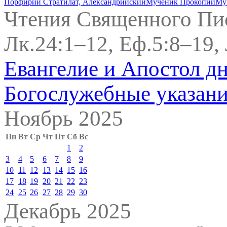
Порфирий Стратилат, Александрийский
Мученик Прокопий
Му
Чтения Священного Пи
Лк.24:1–12, Еф.5:8–19,
Евангелие и Апостол д
Богослужебные указан
Ноябрь 2025
Пн
Вт
Ср
Чт
Пт
Сб
Вс
1
2
3
4
5
6
7
8
9
10
11
12
13
14
15
16
17
18
19
20
21
22
23
24
25
26
27
28
29
30
Декабрь 2025