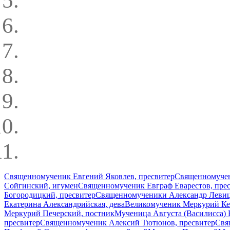
Священномученик Евгений Яковлев, пресвитер
Священномучен
Сойгинский, игумен
Священномученик Евграф Еварестов, пре
Богородицкий, пресвитер
Священномученики Александр Левиц
Екатерина Александрийская, дева
Великомученик Меркурий Кес
Меркурий Печерский, постник
Мученица Августа (Василисса) 
пресвитер
Священномученик Алексий Тютюнов, пресвитер
Свя