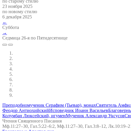
по старому стилю
23 ноября 2025
по новому стилю
6 декабря 2025
←
Суббота
→
Седмица 26-я по Пятидесятнице
Преподобномученик Серафим (Тьевар), монах
Святитель Амфи
Феодор Антиохийский
Исповедник Иоанн Васильев
Благоверны
Колумбан Люксейский, игумен
Мученик Александр Уксусов
Св
Чтения Священного Писания
Мф.11:27–30, Гал.5:22–6:2, Мф.11:27–30, Гал.3:8–12, Лк.10:19–2