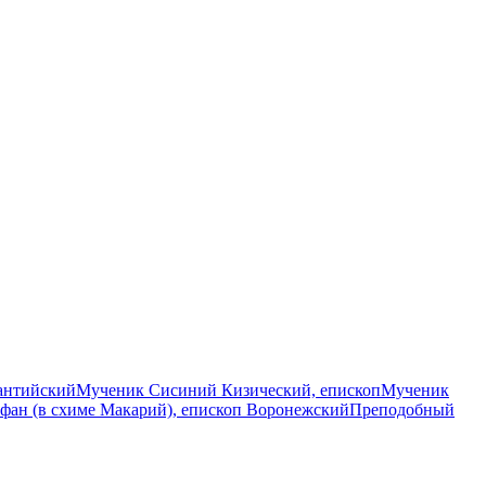
гантийский
Мученик Сисиний Кизический, епископ
Мученик
фан (в схиме Макарий), епископ Воронежский
Преподобный