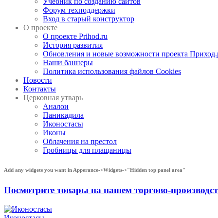
Учебник по созданию сайтов
Форум техподдержки
Вход в старый конструктор
О проекте
О проекте Prihod.ru
История развития
Обновления и новые возможности проекта Приход.
Наши баннеры
Политика использования файлов Cookies
Новости
Контакты
Церковная утварь
Аналои
Паникадила
Иконостасы
Иконы
Облачения на престол
Гробницы для плащаницы
Add any widgets you want in Apperance->Widgets->"Hidden top panel area"
Посмотрите товары на нашем торгово-производ
Иконостасы