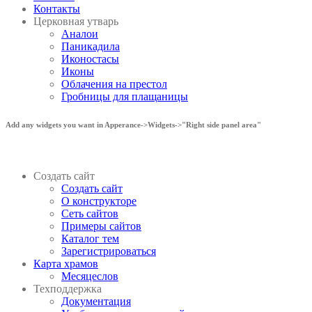
Контакты
Церковная утварь
Аналои
Паникадила
Иконостасы
Иконы
Облачения на престол
Гробницы для плащаницы
Add any widgets you want in Apperance->Widgets->"Right side panel area"
Создать сайт
Создать сайт
О конструкторе
Сеть сайтов
Примеры сайтов
Каталог тем
Зарегистрироваться
Карта храмов
Месяцеслов
Техподдержка
Документация