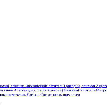
лохий, епископ Иконийский
Святитель Григорий, епископ Акра
й князь Александр (в схиме Алексий) Невский
Святитель Митро
ященномученик Елеазар Спиридонов, пресвитер
1