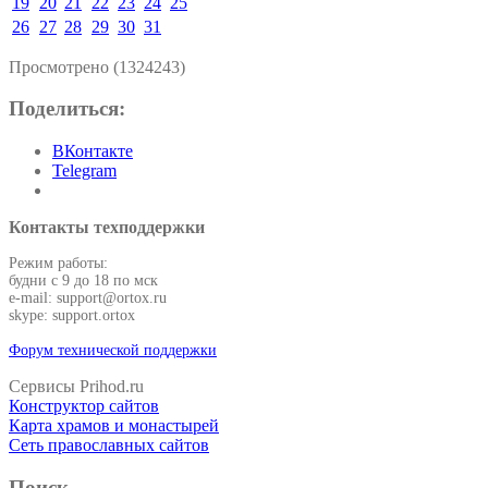
19
20
21
22
23
24
25
26
27
28
29
30
31
Просмотрено (1324243)
Поделиться:
ВКонтакте
Telegram
Контакты техподдержки
Режим работы:
будни с 9 до 18 по мск
e-mail: support@ortox.ru
skype: support.ortox
Форум технической поддержки
Сервисы Prihod.ru
Конструктор сайтов
Карта храмов и монастырей
Сеть православных сайтов
Поиск