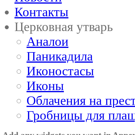
Контакты
Церковная утварь
Аналои
Паникадила
Иконостасы
Иконы
Облачения на прес
Гробницы для пла
Add any widgets you want in Appe